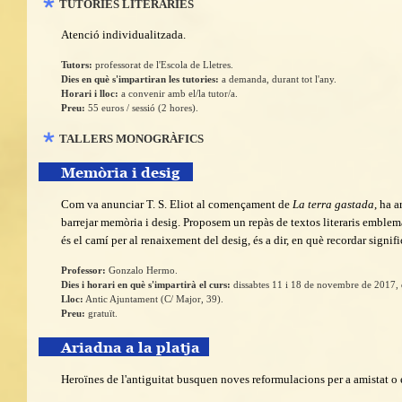
TUTORIES LITERÀRIES
Atenció individualitzada.
Tutors:
professorat de l'Escola de Lletres
.
Dies en què s'impartiran les tutories:
a demanda, durant tot l'any.
Horari i lloc:
a convenir amb el/la tutor/a.
Preu:
55 euros / sessió (2 hores).
TALLERS MONOGRÀFICS
Memòria i desig
Com va anunciar T. S. Eliot al començament de
La terra gastada
, ha 
barrejar memòria i desig. Proposem un repàs de textos literaris emble
és el camí per al renaixement del desig, és a dir, en què recordar signifi
Professor:
Gonzalo Hermo
.
Dies i horari en què s'impartirà el curs:
dissabtes 11 i 18 de novembre de 2017, 
Lloc:
Antic Ajuntament (C/ Major, 39).
Preu:
gratuït.
Ariadna a la platja
Heroïnes de l'antiguitat busquen noves reformulacions per a amistat o 