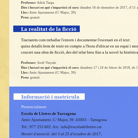
Professor:
Adrià Targa
.
Dies i horari en què s'impartirà el curs:
dissabte 16 de desembre de 2017, d’11 a
Lloc:
Antic Ajuntament (C/ Major, 39).
Preu:
gratuït.
La realitat de la ficció
Tractarem com treballar l'entorn i documentar l'escenari en el text:
quins detalls hem de tenir en compte a l'hora d'ubicar en un espai i m
concret una obra de ficció, des del relat breu fins a la novel·la històrica
Professor:
Jordi Vinyals
.
Dies i horari en què s'impartirà el curs:
dissabtes 17 i 24 de febrer de 2018, de 1
Lloc:
Antic Ajuntament (C/ Major, 39).
Preu:
gratuït.
Informació i matrícula
Presencialment
Escola de Lletres de Tarragona
Antic Ajuntament. C/ Major, 39. 43003 – Tarragona
Tel.: 977 253 602. A/e:
tac.sertelledalocse@ofni
Horari d'atenció:
del 3 al 25 d'octubre de 2017,