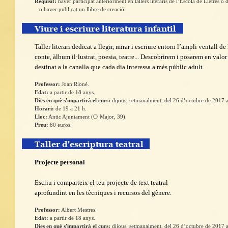
Requisit:
haver participat anteriorment en tallers literaris de l’Escola de Lletres o d’
o haver publicat un llibre de creació.
Viure i escriure literatura infantil
Taller literari dedicat a llegir, mirar i escriure entorn l’ampli ventall de 
conte, àlbum il·lustrat, poesia, teatre... Descobrirem i posarem en valo
destinat a la canalla que cada dia interessa a més públic adult.
Professor:
Joan Rioné
.
Edat:
a partir de 18 anys.
Dies en què s'impartirà el curs:
dijous, setmanalment, del 26 d’octubre de 2017 a
Horari:
de 19 a 21 h.
Lloc:
Antic Ajuntament (C/ Major, 39).
Preu:
80 euros.
Taller d'escriptura teatral
Projecte personal
Escriu i comparteix el teu projecte de text teatral
aprofundint en les tècniques i recursos del gènere.
Professor:
Albert Mestres
.
Edat:
a partir de 18 anys.
Dies en què s'impartirà el curs:
dijous, setmanalment, del 26 d’octubre de 2017 a